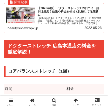
【2026年版】ドクターストレッチの口コミ・評
判は最悪？効果や料金を他社と比較して徹底解
説！
【2026年最新】ドクターストレッチの口コミ・評判を徹底
調査。「最悪」という噂の真相は？独自技術コアバランス
ストレッチの効果や料金体系、他社ストレッチ専門店との
違いを比較表で分かりやすく解説。肩こり・腰痛を根本改
2022.05.23
beautyreview.wpx.jp
善したい方必見の完全ガイドです。
ドクターストレッチ 広島本通店の料金を
徹底解説！
コアバランスストレッチ（1回）
時間
料金
40分
5,940円
上半身or下半身のみ
メニュー
ホーム
検索
トップ
サイドバー