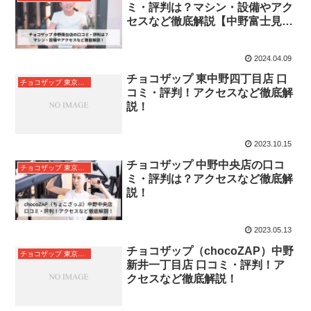
ミ・評判は？マシン・設備やアク
セスなど徹底解説【中野富士見町
駅】
2024.04.09
チョコザップ 東中野四丁目店 口
チョコザップ 東京都中野区
コミ・評判！アクセスなど徹底解
説！
2023.10.15
チョコザップ 中野中央店の口コ
チョコザップ 東京都中野区
ミ・評判は？アクセスなど徹底解
説！
2023.05.13
チョコザップ（chocoZAP）中野
チョコザップ 東京都中野区
新井一丁目店 口コミ・評判！ア
クセスなど徹底解説！