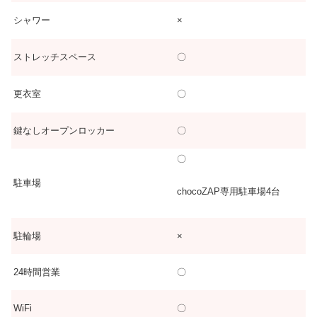
シャワー
×
ストレッチスペース
〇
更衣室
〇
鍵なしオープンロッカー
〇
〇
駐車場
chocoZAP専用駐車場4台
駐輪場
×
24時間営業
〇
WiFi
〇