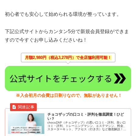
初心者でも安心して始められる環境が整っています。
下記公式サイトからカンタン5分で新規会員登録ができま
すので今すぐお申し込みくださいね！
月額2,980円（税込3,278円）で全店舗利用可能！
※入会初月の会費は日割りなので、無駄がありません！
チョコザップの口コミ・評判を徹底調査！ひど
い？
chocoZAP（チョコザップ）の悪い口コミ・評判、良い口
コミ・評判、トレーニングマシン、エステマシン、料金、
スターターキット、アクセス（行き方）など徹底解説！
RIZAP（ライザップ）総合監修の24時間フィットネスジ
ム。月額2,980円（税込3,278円）と圧倒的にコスパがよ