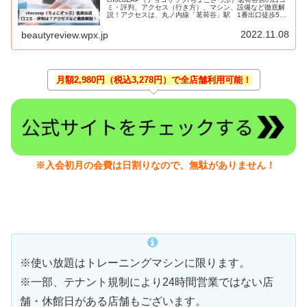
ミ・評判、アクセス（行き方）、マシン、設備など徹底解
説！アクセスは、丸ノ内線「茗荷谷」駅 1番出口徒歩5
分。
2022.11.08
beautyreview.wpx.jp
月額2,980円（税込3,278円）で全店舗利用可能！
※入会初月の会費は日割りなので、無駄がありません！
※使い放題はトレーニングマシンに限ります。
※一部、テナント規制により24時間営業ではない店
舗・休館日がある店舗もございます。