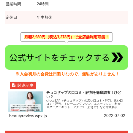
営業時間
24時間
定休日
年中無休
月額2,980円（税込3,278円）で全店舗利用可能！
※入会初月の会費は日割りなので、無駄がありません！
チョコザップの口コミ・評判を徹底調査！ひど
い？
chocoZAP（チョコザップ）の悪い口コミ・評判、良い口
コミ・評判、トレーニングマシン、エステマシン、料金、
スターターキット、アクセス（行き方）など徹底解説！
RIZAP（ライザップ）総合監修の24時間フィットネスジ
ム。月額2,980円（税込3,278円）と圧倒的にコスパがよ
2022.07.02
beautyreview.wpx.jp
く、セルフエステも導入。