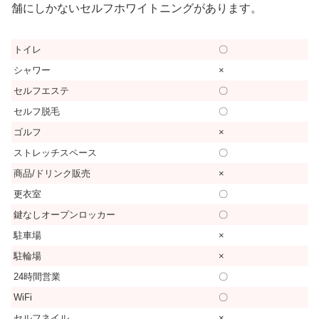
舗にしかないセルフホワイトニングがあります。
トイレ
〇
シャワー
×
セルフエステ
〇
セルフ脱毛
〇
ゴルフ
×
ストレッチスペース
〇
商品/ドリンク販売
×
更衣室
〇
鍵なしオープンロッカー
〇
駐車場
×
駐輪場
×
24時間営業
〇
WiFi
〇
セルフネイル
×