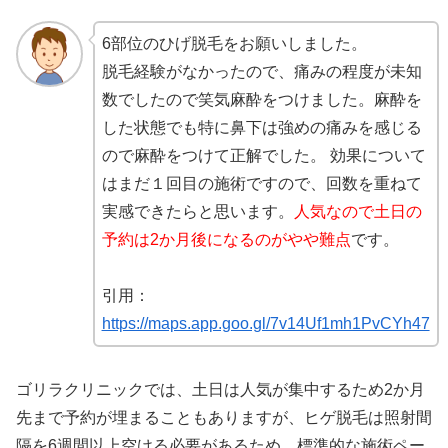
6部位のひげ脱毛をお願いしました。
脱毛経験がなかったので、痛みの程度が未知
数でしたので笑気麻酔をつけました。麻酔を
した状態でも特に鼻下は強めの痛みを感じる
ので麻酔をつけて正解でした。 効果について
はまだ１回目の施術ですので、回数を重ねて
実感できたらと思います。
人気なので土日の
予約は2か月後になるのがやや難点
です。
引用：
https://maps.app.goo.gl/7v14Uf1mh1PvCYh47
ゴリラクリニックでは、土日は人気が集中するため2か月
先まで予約が埋まることもありますが、ヒゲ脱毛は照射間
隔を6週間以上空ける必要があるため、標準的な施術ペー