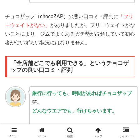
チョコザップ（chocoZAP）の悪い口コミ・評判に
「フリ
ーウェイトがない」
がありましたが、フリーウェイトがな
いことにより、ジムでよくある
ガチ勢
が占領していて初心
者が使いずらい状況にはなりません。
「全店舗どこでも利用できる」というチョコザ
ップの良い口コミ・評判
旅行に行っても、時間があればチョコザップ
笑。
どんなウエアでも、行けちゃいます。
金山店は早朝でも人がマシンを使用しててび
っくり。
メニュー
ホーム
検索
トップ
サイドバー