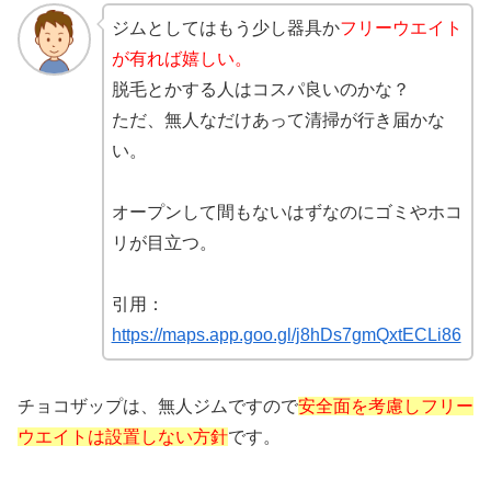
ジムとしてはもう少し器具か
フリーウエイト
が有れば嬉しい。
脱毛とかする人はコスパ良いのかな？
ただ、無人なだけあって清掃が行き届かな
い。
オープンして間もないはずなのにゴミやホコ
リが目立つ。
引用：
https://maps.app.goo.gl/j8hDs7gmQxtECLi86
チョコザップは、無人ジムですので
安全面を考慮しフリー
ウエイトは設置しない方針
です。