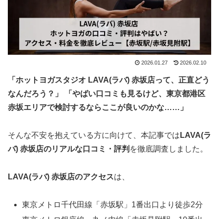
2026.01.27
2026.02.10
「ホットヨガスタジオ
LAVA(
ラバ
) 赤坂店って、正直どう
なんだろう？」 「やばい口コミも見るけど、
東京都港区
赤坂
エリア
で検討するならここが良いのかな……」
そんな不安を抱えている方に向けて、本記事では
LAVA(ラ
バ) 赤坂店のリアルな口コミ・評判
を徹底調査しました。
LAVA
(
ラバ
)
赤坂店
のアクセス
は、
東京メトロ千代田線「赤坂駅」1番出口より徒歩2分