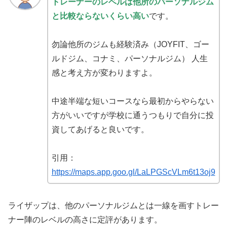
トレーナーのレベルは他所のパーソナルジム
と比較ならないくらい高い
です。
勿論他所のジムも経験済み（JOYFIT、ゴー
ルドジム、コナミ、パーソナルジム） 人生
感と考え方が変わりますよ。
中途半端な短いコースなら最初からやらない
方がいいですが学校に通うつもりで自分に投
資してあげると良いです。
引用：
https://maps.app.goo.gl/LaLPGScVLm6t13oj9
ライザップは、他のパーソナルジムとは一線を画すトレー
ナー陣のレベルの高さに定評があります。