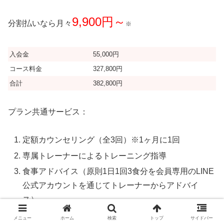
9,900円～
分割払いなら月々
※
入会金
55,000円
コース料金
327,800円
合計
382,800円
プラン共通サービス：
定額カウンセリング（全3回）※1ヶ月に1回
専属トレーナーによるトレーニング指導
食事アドバイス（原則1日1回3食分を会員専用のLINE
公式アカウントを通じてトレーナーからアドバイ
ス）
電話栄養サポート相談(入会者無料期限サポート)
メニュー
ホーム
検索
トップ
サイドバー