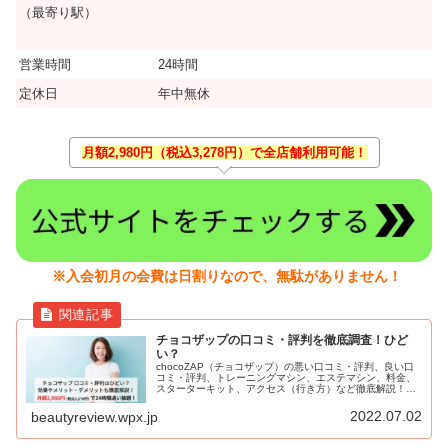
（最寄り駅）
営業時間
24時間
定休日
年中無休
月額2,980円（税込3,278円）で全店舗利用可能！
※入会初月の会費は日割りなので、無駄がありません！
チョコザップの口コミ・評判を徹底調査！ひど
い？
chocoZAP（チョコザップ）の悪い口コミ・評判、良い口
コミ・評判、トレーニングマシン、エステマシン、料金、
スターターキット、アクセス（行き方）など徹底解説！
RIZAP（ライザップ）総合監修の24時間フィットネスジ
ム。月額2,980円（税込3,278円）と圧倒的にコスパがよ
2022.07.02
beautyreview.wpx.jp
く、セルフエステも導入。