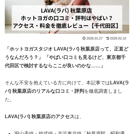
2026.01.27
2026.02.10
「ホットヨガスタジオ
LAVA(
ラバ
) 秋葉原店って、正直ど
うなんだろう？」 「やばい口コミも見るけど、
東京都千
代田区で検討するならここが良いのかな……」
そんな不安を抱えている方に向けて、本記事では
LAVA(ラ
バ) 秋葉原店のリアルな口コミ・評判
を徹底調査しまし
た。
LAVA
(
ラバ
)
秋葉原店
のアクセス
は、
JR山手線・総武線・京浜東北線「秋葉原駅」昭和通