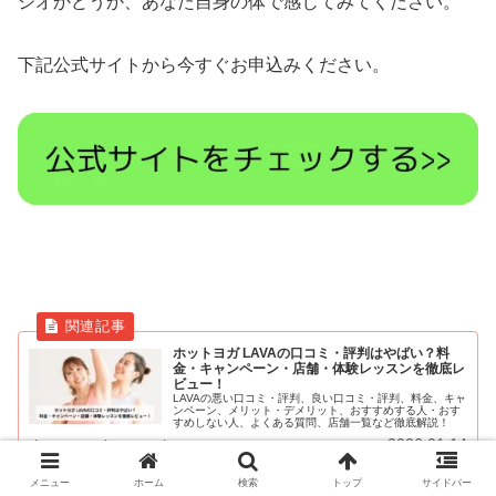
ジオかどうか、あなた自身の体で感じてみてください。
下記公式サイトから今すぐお申込みください。
ホットヨガ LAVAの口コミ・評判はやばい？料
金・キャンペーン・店舗・体験レッスンを徹底レ
ビュー！
LAVAの悪い口コミ・評判、良い口コミ・評判、料金、キャ
ンペーン、メリット・デメリット、おすすめする人・おす
すめしない人、よくある質問、店舗一覧など徹底解説！
2026.01.14
beautyreview.wpx.jp
メニュー
ホーム
検索
トップ
サイドバー