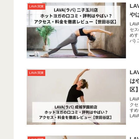
L
LAVA 関東
や
LA
セス
めす
バ)
徒歩
L
LAVA 関東
は
区
LA
クセ
すめ
LA
駅」
L