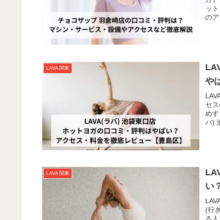
ット
のア
L
LAVA 関東
や
LA
セス
めす
バ)
L
LAVA 関東
い
LA
(行
る人