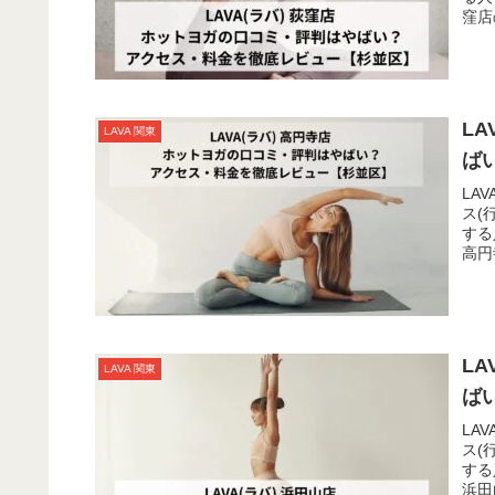
窪店
駅」
L
LAVA 関東
ば
LA
ス(
する
高円
2分
L
LAVA 関東
ば
LA
ス(
する
浜田