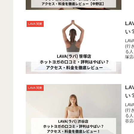
L
LAVA 関東
い
LA
(行
る人
塚店
L
LAVA 関東
い
LA
(行
る人
谷店
線・
頭線