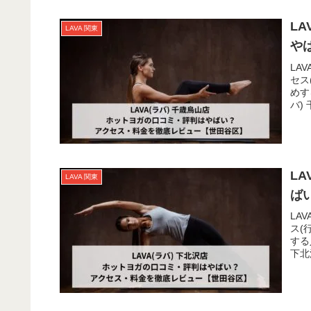
L
LAVA 関東
や
LA
セス
めす
バ)
分。
L
LAVA 関東
ば
LA
ス(
する
下北
中央