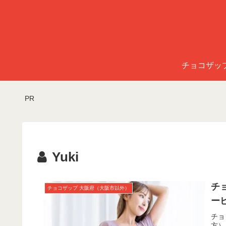
チョコザッ
PR
Yuki
チ
チョコザップ 大阪府（大阪市以外）
ー
チョ
方）