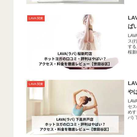
L
LAVA 関東
ば
LA
ス(
する
桜新
L
LAVA 関東
や
LA
セス
めす
バ)
口よ