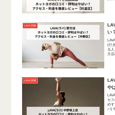
L
LAVA 関東
い
LA
(行
る人
方店
L
LAVA 関東
や
LA
セス
めす
バ)
野坂