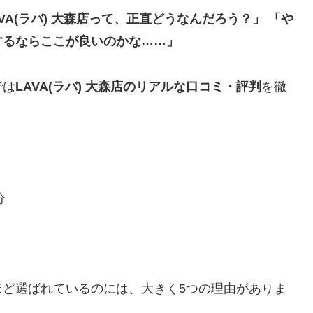
VA(
ラバ
) 大森店って、正直どうなんだろう？」 「や
するならここが良いのかな……」
では
LAVA(ラバ) 大森店のリアルな口コミ・評判
を徹
分
れほど選ばれているのには、大きく5つの理由がありま