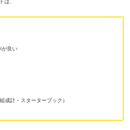
ントは、
スパが良い
（体組成計・スターターブック）