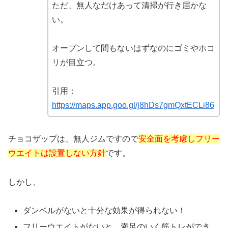
ただ、無人なだけあって清掃が行き届かな
い。
オープンして間もないはずなのにゴミやホコ
リが目立つ。
引用：
https://maps.app.goo.gl/j8hDs7gmQxtECLi86
チョコザップは、無人ジムですので
安全面を考慮しフリー
ウエイトは設置しない方針
です。
しかし、
ダンベルがないと十分な効果が得られない！
フリーウエイトがないと、満足のいく筋トレができ