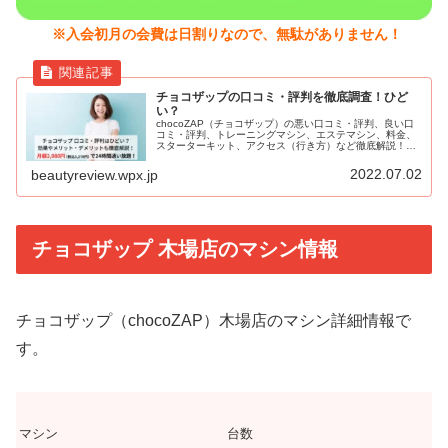
※入会初月の会費は日割りなので、無駄がありません！
チョコザップの口コミ・評判を徹底調査！ひど
い？
chocoZAP（チョコザップ）の悪い口コミ・評判、良い口
コミ・評判、トレーニングマシン、エステマシン、料金、
スターターキット、アクセス（行き方）など徹底解説！
RIZAP（ライザップ）総合監修の24時間フィットネスジ
ム。月額2,980円（税込3,278円）と圧倒的にコスパがよ
2022.07.02
beautyreview.wpx.jp
く、セルフエステも導入。
チョコザップ 木場店のマシン情報
チョコザップ（chocoZAP）木場店のマシン詳細情報で
す。
マシン
台数