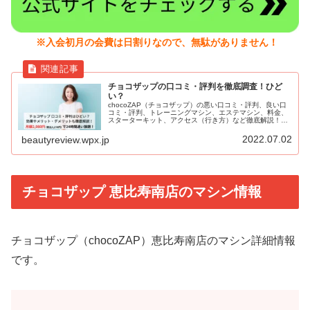
※入会初月の会費は日割りなので、無駄がありません！
チョコザップの口コミ・評判を徹底調査！ひど
い？
chocoZAP（チョコザップ）の悪い口コミ・評判、良い口
コミ・評判、トレーニングマシン、エステマシン、料金、
スターターキット、アクセス（行き方）など徹底解説！
RIZAP（ライザップ）総合監修の24時間フィットネスジ
ム。月額2,980円（税込3,278円）と圧倒的にコスパがよ
2022.07.02
beautyreview.wpx.jp
く、セルフエステも導入。
チョコザップ 恵比寿南店のマシン情報
チョコザップ（chocoZAP）恵比寿南店のマシン詳細情報
です。