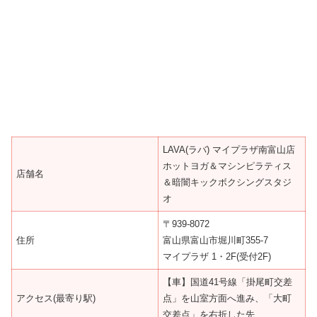
LAVA(ラバ) マイプラザ南富山店
ホットヨガ＆マシンピラティス
店舗名
＆暗闇キックボクシングスタジ
オ
〒939-8072
住所
富山県富山市堀川町355-7
マイプラザ 1・2F(受付2F)
【車】国道41号線「掛尾町交差
アクセス(最寄り駅)
点」を山室方面へ進み、「大町
交差点」を右折した先