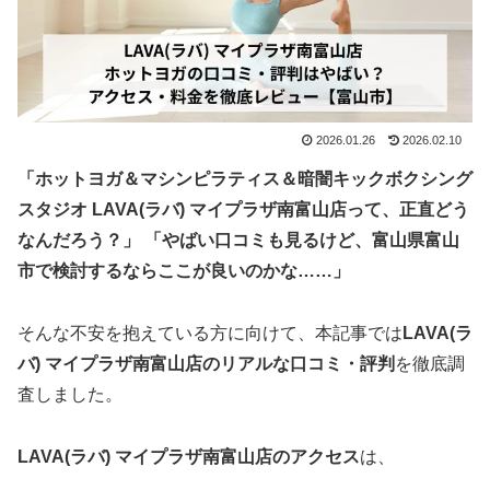
2026.01.26
2026.02.10
「ホットヨガ＆マシンピラティス＆暗闇キックボクシング
スタジオ
LAVA(
ラバ
) マイプラザ南富山店って、正直どう
なんだろう？」 「やばい口コミも見るけど、
富山県富山
市で検討するならここが良いのかな……」
そんな不安を抱えている方に向けて、本記事では
LAVA(ラ
バ) マイプラザ南富山店のリアルな口コミ・評判
を徹底調
査しました。
LAVA
(
ラバ
)
マイプラザ南富山店
のアクセス
は、