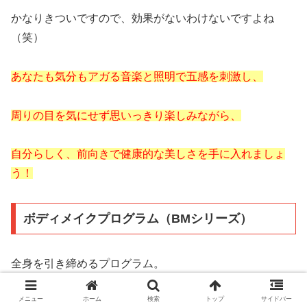
かなりきついですので、効果がないわけないですよね
（笑）
あなたも気分もアガる音楽と照明で五感を刺激し、
周りの目を気にせず思いっきり楽しみながら、
自分らしく、前向きで健康的な美しさを手に入れましょ
う！
ボディメイクプログラム（BMシリーズ）
全身を引き締めるプログラム。
メニュー
ホーム
検索
トップ
サイドバー
足、お腹、胸など全身を使うBMシリーズはダイエットに