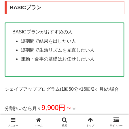
BASICプラン
BASICプランがおすすめの人
短期間で結果を出したい人
短期間で生活リズムを見直したい人
運動・食事の基礎はお任せしたい人
シェイプアッププログラム(1回50分×16回/2ヶ月)の場合
9,900円～
分割払いなら月々
※
メニュー
ホーム
検索
トップ
サイドバー
入会金
55,000円