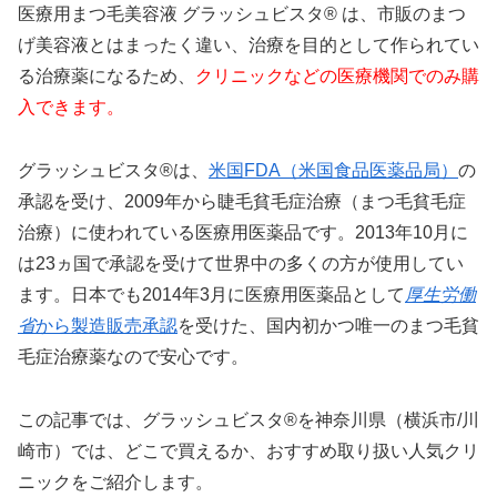
医療用まつ毛美容液 グラッシュビスタ® は、市販のまつ
げ美容液とはまったく違い、治療を目的として作られてい
る治療薬になるため、
クリニックなどの医療機関でのみ購
入できます。
グラッシュビスタ®は、
米国FDA（米国食品医薬品局）
の
承認を受け、2009年から睫毛貧毛症治療（まつ毛貧毛症
治療）に使われている医療用医薬品です。2013年10月に
は23ヵ国で承認を受けて世界中の多くの方が使用してい
ます。日本でも2014年3月に医療用医薬品として
厚生労働
省
から製造販売承認
を受けた、国内初かつ唯一のまつ毛貧
毛症治療薬なので安心です。
この記事では、グラッシュビスタ®を神奈川県（横浜市/川
崎市）では、どこで買えるか、おすすめ取り扱い人気クリ
ニックをご紹介します。