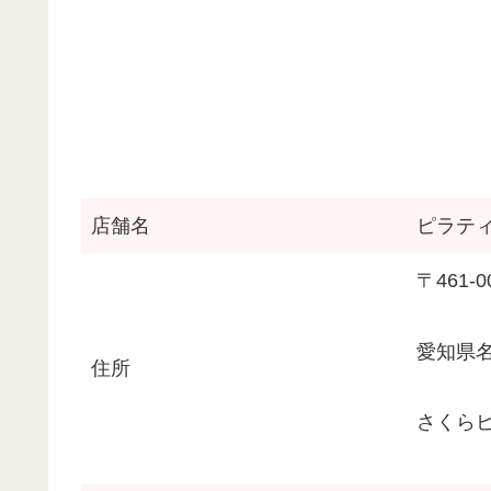
店舗名
ピラティス
〒461-0
愛知県名
住所
さくらビ