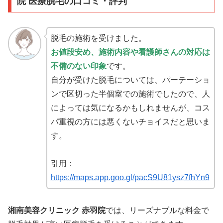
院 医療脱毛の口コミ・評判
脱毛の施術を受けました。
お値段安め、施術内容や看護師さんの対応は
不備のない印象
です。
自分が受けた脱毛については、パーテーショ
ンで区切った半個室での施術でしたので、人
によっては気になるかもしれませんが、コス
パ重視の方には悪くないチョイスだと思いま
す。
引用：
https://maps.app.goo.gl/pacS9U81ysz7fhYn9
湘南美容クリニック 赤羽院
では、リーズナブルな料金で