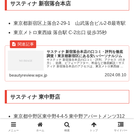
サスティナ 新宿落合本店
東京都新宿区上落合2-29-1 山武落合ビル2-B最寄駅
東京メトロ東西線 落合駅 C-2出口 徒歩35秒
サスティナ 新宿落合本店の口コミ・評判を徹底
調査！東京都新宿区にある安いパーソナルジム
サスティナ 新宿落合本店の口コミ・評判、アクセス（行き
方）、効果、ビフォーアフター、料金など徹底解説！サス
ティナ 新宿落合本店のアクセスは、東京メトロ東西線 落
合駅 C-2出口 徒歩35秒。東京都新宿区にある安いパーソナ
ルジムです。
2024.08.10
beautyreview.wpx.jp
サスティナ 東中野店
東京都中野区東中野4-4-5 東中野アパートメンツ312
JR総武線 東中野駅 西口 徒歩5秒 都営大江戸線 東中
メニュー
ホーム
検索
トップ
サイドバー