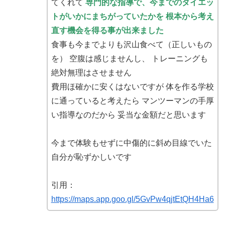
てくれて
専門的な指導で、今までのダイエッ
トがいかにまちがっていたかを
根本から考え
直す機会を得る事が出来ました
食事も今までよりも沢山食べて（正しいもの
を） 空腹は感じませんし、 トレーニングも
絶対無理はさせません
費用ほ確かに安くはないですが 体を作る学校
に通っていると考えたら マンツーマンの手厚
い指導なのだから 妥当な金額だと思います
今まで体験もせずに中傷的に斜め目線でいた
自分が恥ずかしいです
引用：
https://maps.app.goo.gl/5GvPw4qjtEtQH4Ha6