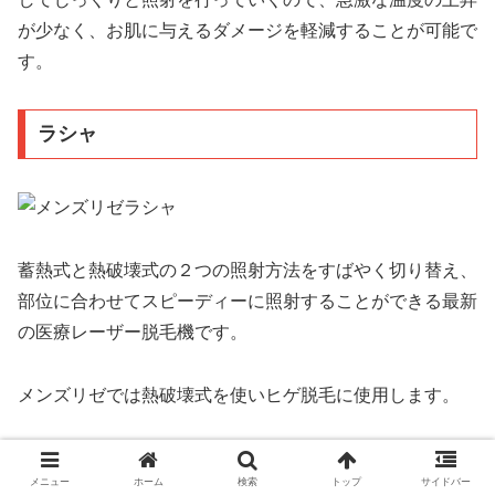
が少なく
、お肌に与えるダメージを軽減することが可能で
す。
ラシャ
蓄熱式と熱破壊式の２つの照射方法をすばやく切り替え、
部位に合わせてスピーディーに照射することができる最新
の医療レーザー脱毛機です。
メンズリゼでは熱破壊式を使いヒゲ脱毛に使用します。
ラシャ（Lasya）
は、バルジ領域を破壊する蓄熱式と毛根
メニュー
ホーム
検索
トップ
サイドバー
細胞を破壊する熱破壊式の２つの照射方法を、すばやく切