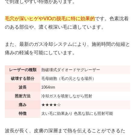
で到達しやすい特徴があります。
毛穴が深いヒゲやVIO
の脱毛に特に効果的
です。色素沈着
のある部位や、
濃く根深い毛
に適しています。
また、最新のガス冷却システムにより、施術時間の短縮と
痛みの軽減を可能にしています。
レーザーの種類
熱破壊式ダイオードヤグレーザー
破壊する部分
毛母細胞（毛の元となる場所）
波長
1064nm
照射方法
冷却ガスを噴射しながら照射
痛み
★★★★☆
特徴
太い毛に効果あり 色黒な肌にも照射可能
波長が長く、皮膚の深層まで熱を伝えることができるた