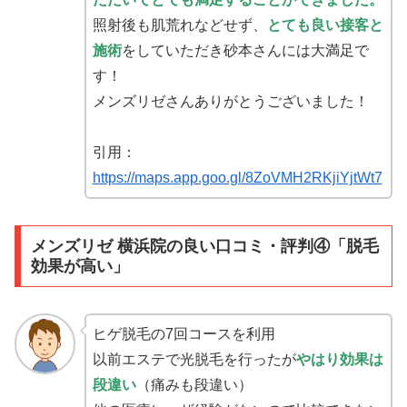
照射後も肌荒れなどせず、
とても良い接客と
施術
をしていただき砂本さんには大満足で
す！
メンズリゼさんありがとうございました！
引用：
https://maps.app.goo.gl/8ZoVMH2RKjiYjtWt7
メンズリゼ 横浜院の良い口コミ・評判④「脱毛
効果が高い」
ヒゲ脱毛の7回コースを利用
以前エステで光脱毛を行ったが
やはり効果は
段違い
（痛みも段違い）