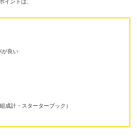
のポイントは、
スパが良い
（体組成計・スターターブック）