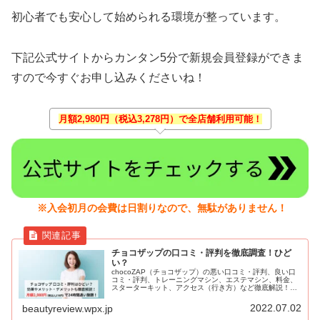
初心者でも安心して始められる環境が整っています。
下記公式サイトからカンタン5分で新規会員登録ができま
すので今すぐお申し込みくださいね！
月額2,980円（税込3,278円）で全店舗利用可能！
※入会初月の会費は日割りなので、無駄がありません！
チョコザップの口コミ・評判を徹底調査！ひど
い？
chocoZAP（チョコザップ）の悪い口コミ・評判、良い口
コミ・評判、トレーニングマシン、エステマシン、料金、
スターターキット、アクセス（行き方）など徹底解説！
RIZAP（ライザップ）総合監修の24時間フィットネスジ
ム。月額2,980円（税込3,278円）と圧倒的にコスパがよ
2022.07.02
beautyreview.wpx.jp
く、セルフエステも導入。