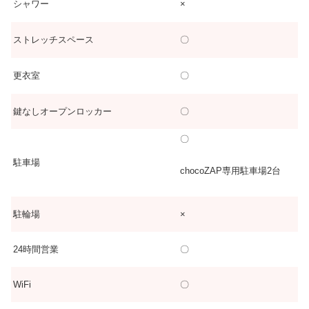
シャワー
×
ストレッチスペース
〇
更衣室
〇
鍵なしオープンロッカー
〇
〇
駐車場
chocoZAP専用駐車場2台
駐輪場
×
24時間営業
〇
WiFi
〇