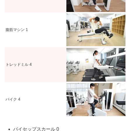
腹筋マシン
1
トレッドミル
4
バイク
4
バイセップスカール
0