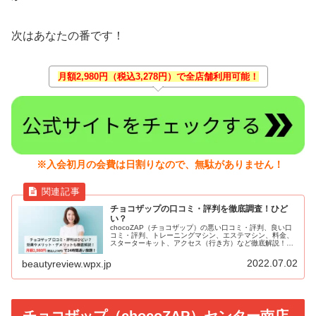
次はあなたの番です！
月額2,980円（税込3,278円）で全店舗利用可能！
※入会初月の会費は日割りなので、無駄がありません！
チョコザップの口コミ・評判を徹底調査！ひど
い？
chocoZAP（チョコザップ）の悪い口コミ・評判、良い口
コミ・評判、トレーニングマシン、エステマシン、料金、
スターターキット、アクセス（行き方）など徹底解説！
RIZAP（ライザップ）総合監修の24時間フィットネスジ
ム。月額2,980円（税込3,278円）と圧倒的にコスパがよ
2022.07.02
beautyreview.wpx.jp
く、セルフエステも導入。