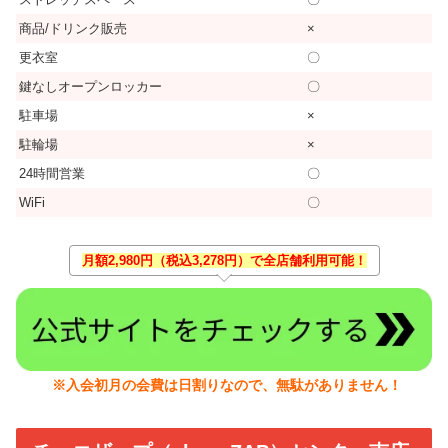
商品/ドリンク販売
×
更衣室
〇
鍵なしオープンロッカー
〇
駐車場
×
駐輪場
×
24時間営業
〇
WiFi
〇
月額2,980円（税込3,278円）で全店舗利用可能！
※入会初月の会費は日割りなので、無駄がありません！